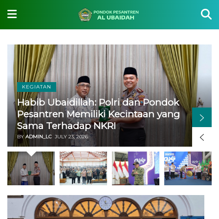
HUKUM
Ponpes Al Ubaidah Kolaborasi
dengan Satresnarkoba Wujudkan
Santri Bebas Narkoba
BY
ADMIN_LC
JULY 21, 2026