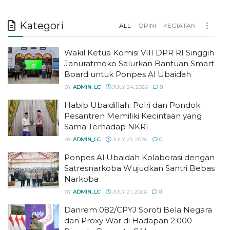
Kategori
ALL
OPINI
KEGIATAN
Wakil Ketua Komisi VIII DPR RI Singgih
Januratmoko Salurkan Bantuan Smart
Board untuk Ponpes Al Ubaidah
BY
ADMIN_LC
JULY 24, 2026
0
Habib Ubaidillah: Polri dan Pondok
Pesantren Memiliki Kecintaan yang
Sama Terhadap NKRI
BY
ADMIN_LC
JULY 23, 2026
0
Ponpes Al Ubaidah Kolaborasi dengan
Satresnarkoba Wujudkan Santri Bebas
Narkoba
BY
ADMIN_LC
JULY 21, 2026
0
Danrem 082/CPYJ Soroti Bela Negara
dan Proxy War di Hadapan 2.000