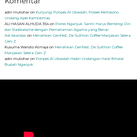
Komentar
adin mutohar
on
Kunjungi Ponpes Al Ubaidah, Polsek Kertosono
Undang Apel Kamtibmas
ALI HASAN ALHUDA 354
on
Polres Nganjuk: Santri Harus Bentengi Diri
dari Radikalisme dengan Pemahaman Agama yang Benar
Adi Iskandar
on
Meriahkan GenFest, De Sulthon Coffee Manjakan Selera
Gen-Z
Kusuma Warsito Atmaja
on
Meriahkan GenFest, De Sulthon Coffee
Manjakan Selera Gen-Z
adin mutohar
on
Ponpes Al Ubaidah Hadiri Undangan Halal Bihalal
Bupati Nganjuk