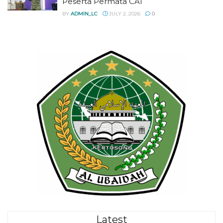
Peserta Permata CAI
BY
ADMIN_LC
JULY 2, 2026
0
Latest