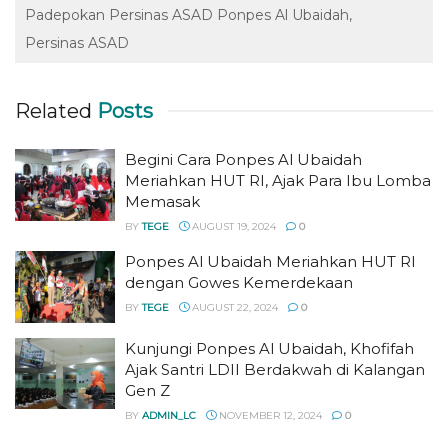
Padepokan Persinas ASAD Ponpes Al Ubaidah
Persinas ASAD
Related
Posts
Begini Cara Ponpes Al Ubaidah
Meriahkan HUT RI, Ajak Para Ibu Lomba
Memasak
BY
TEGE
AUGUST 19, 2024
0
Ponpes Al Ubaidah Meriahkan HUT RI
dengan Gowes Kemerdekaan
BY
TEGE
AUGUST 22, 2024
0
Kunjungi Ponpes Al Ubaidah, Khofifah
Ajak Santri LDII Berdakwah di Kalangan
Gen Z
BY
ADMIN_LC
NOVEMBER 12, 2024
0