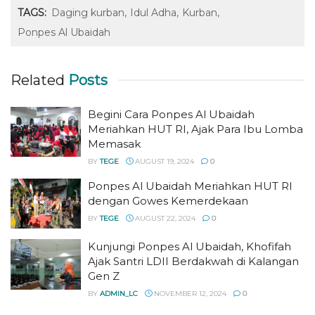
TAGS:
Daging kurban
Idul Adha
Kurban
Ponpes Al Ubaidah
Related
Posts
Begini Cara Ponpes Al Ubaidah
Meriahkan HUT RI, Ajak Para Ibu Lomba
Memasak
BY
TEGE
AUGUST 19, 2024
0
Ponpes Al Ubaidah Meriahkan HUT RI
dengan Gowes Kemerdekaan
BY
TEGE
AUGUST 22, 2024
0
Kunjungi Ponpes Al Ubaidah, Khofifah
Ajak Santri LDII Berdakwah di Kalangan
Gen Z
BY
ADMIN_LC
NOVEMBER 12, 2024
0