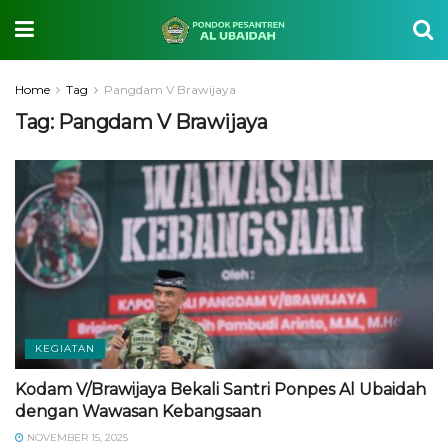
Home
Tag
Pangdam V Brawijaya
Tag:
Pangdam V Brawijaya
KEGIATAN
Kodam V/Brawijaya Bekali Santri Ponpes Al Ubaidah
dengan Wawasan Kebangsaan
NOVEMBER 15, 2025