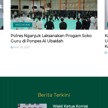
KEGIATAN
Polres Nganjuk Laksanakan Progam Soko
K
Guru di Ponpes Al Ubaidah
U
K
MAY 29, 2025
Berita Terkini
Wakil Ketua Komisi