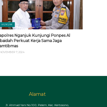
HUKUM
apolres Nganjuk Kunjungi Ponpes Al
baidah Perkuat Kerja Sama Jaga
amtibmas
NOVEMBER 7, 2024
Alamat
Jl. Ahmad Yani No.100, Pelem, Kec. Kertosono,