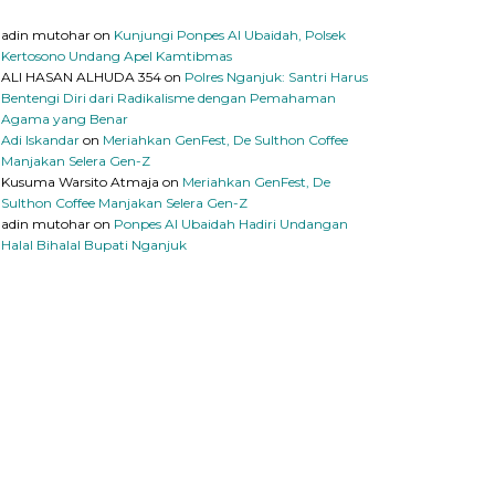
adin mutohar
on
Kunjungi Ponpes Al Ubaidah, Polsek
Kertosono Undang Apel Kamtibmas
ALI HASAN ALHUDA 354
on
Polres Nganjuk: Santri Harus
Bentengi Diri dari Radikalisme dengan Pemahaman
Agama yang Benar
Adi Iskandar
on
Meriahkan GenFest, De Sulthon Coffee
Manjakan Selera Gen-Z
Kusuma Warsito Atmaja
on
Meriahkan GenFest, De
Sulthon Coffee Manjakan Selera Gen-Z
adin mutohar
on
Ponpes Al Ubaidah Hadiri Undangan
Halal Bihalal Bupati Nganjuk