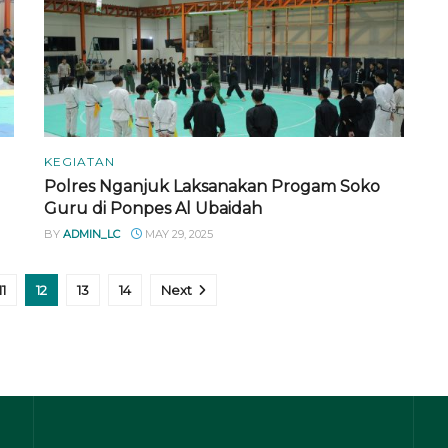
KEGIATAN
Polres Nganjuk Laksanakan Progam Soko
Guru di Ponpes Al Ubaidah
BY
ADMIN_LC
MAY 29, 2025
11
12
13
14
Next