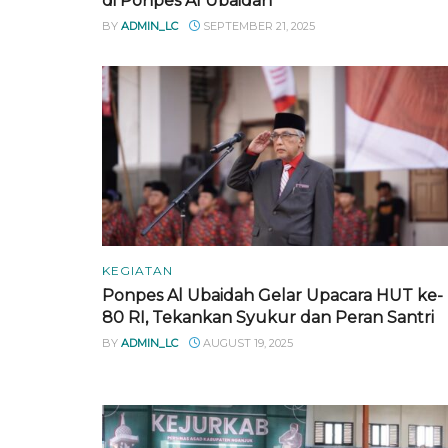
di Ponpes Al Ubaidah
BY
ADMIN_LC
SEPTEMBER 21, 2025
KEGIATAN
Ponpes Al Ubaidah Gelar Upacara HUT ke-
80 RI, Tekankan Syukur dan Peran Santri
BY
ADMIN_LC
AUGUST 19, 2025