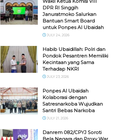
Wakil Ketua Komisi VIII
DPR RI Singgih
Januratmoko Salurkan
Bantuan Smart Board
untuk Ponpes Al Ubaidah
JULY 24, 2026
Habib Ubaidillah: Polri dan
Pondok Pesantren Memiliki
Kecintaan yang Sama
Terhadap NKRI
JULY 23, 2026
Ponpes Al Ubaidah
Kolaborasi dengan
Satresnarkoba Wujudkan
Santri Bebas Narkoba
JULY 21, 2026
Danrem 082/CPYJ Soroti
Bela Negara dan Proxy War