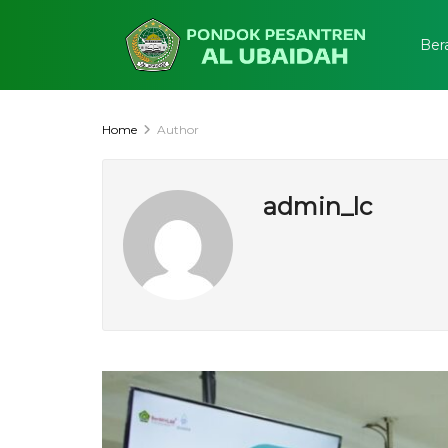
Ber
Home
Author
admin_lc