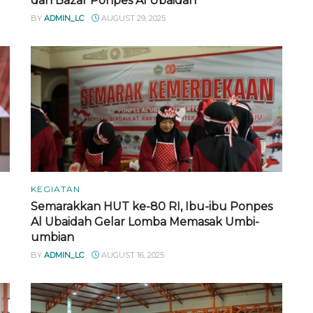
dan Bazar Ponpes Al Ubaidah
BY
ADMIN_LC
AUGUST 29, 2025
KEGIATAN
Semarakkan HUT ke-80 RI, Ibu-ibu Ponpes
Al Ubaidah Gelar Lomba Memasak Umbi-
umbian
BY
ADMIN_LC
AUGUST 16, 2025