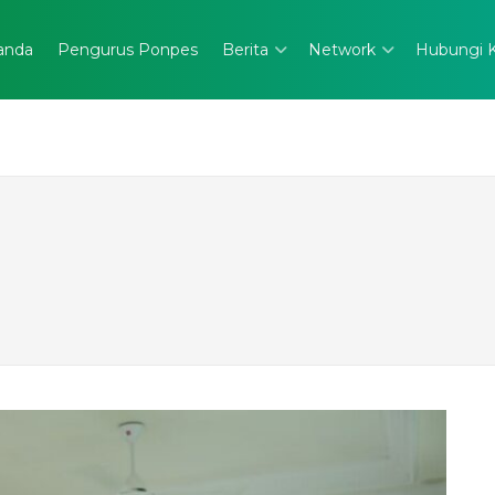
anda
Pengurus Ponpes
Berita
Network
Hubungi 