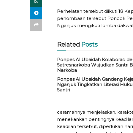
Perhelatan tersebut diikuti 18 Ke
perlombaan tersebut Pondok Pesa
Nganjuk mengikuti lomba dakwah y
Related
Posts
Ponpes Al Ubaidah Kolaborasi d
Satresnarkoba Wujudkan Santri 
Narkoba
Ponpes Al Ubaidah Gandeng Keja
Nganjuk Tingkatkan Literasi Huk
Santri
ceramahnya menjelaskan, karakte
menekankan pentingnya keadilan 
keadilan tersebut, diperlukan ha