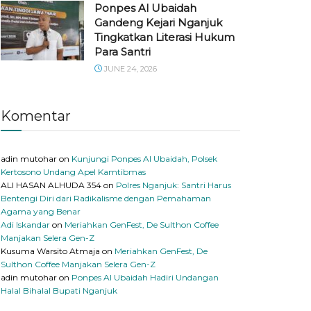
Ponpes Al Ubaidah
Gandeng Kejari Nganjuk
Tingkatkan Literasi Hukum
Para Santri
JUNE 24, 2026
Komentar
adin mutohar
on
Kunjungi Ponpes Al Ubaidah, Polsek
Kertosono Undang Apel Kamtibmas
ALI HASAN ALHUDA 354
on
Polres Nganjuk: Santri Harus
Bentengi Diri dari Radikalisme dengan Pemahaman
Agama yang Benar
Adi Iskandar
on
Meriahkan GenFest, De Sulthon Coffee
Manjakan Selera Gen-Z
Kusuma Warsito Atmaja
on
Meriahkan GenFest, De
Sulthon Coffee Manjakan Selera Gen-Z
adin mutohar
on
Ponpes Al Ubaidah Hadiri Undangan
Halal Bihalal Bupati Nganjuk