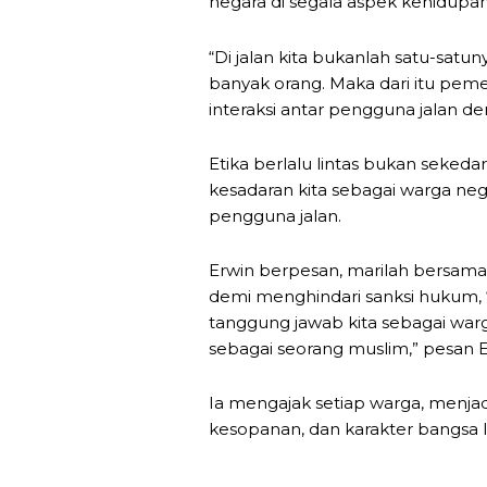
negara di segala aspek kehidupan,
“Di jalan kita bukanlah satu-sat
banyak orang. Maka dari itu pem
interaksi antar pengguna jalan d
Etika berlalu lintas bukan sekeda
kesadaran kita sebagai warga ne
pengguna jalan.
Erwin berpesan, marilah bersama
demi menghindari sanksi hukum, “T
tanggung jawab kita sebagai warg
sebagai seorang muslim,” pesan E
Ia mengajak setiap warga, menjadi
kesopanan, dan karakter bangsa I