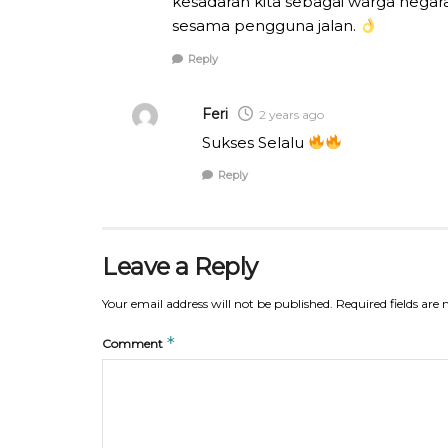
kesadaran kita sebagai warga nega
sesama pengguna jalan.
Reply
Feri
2 years ago
Sukses Selalu
Reply
Leave a Reply
Your email address will not be published.
Required fields ar
*
Comment