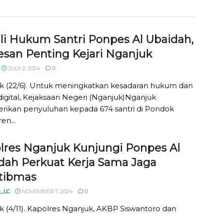
li Hukum Santri Ponpes Al Ubaidah,
Pesan Penting Kejari Nganjuk
JULY 2, 2024
0
k (22/6). Untuk meningkatkan kesadaran hukum dan
i digital, Kejaksaan Negeri (Nganjuk)Nganjuk
ikan penyuluhan kepada 674 santri di Pondok
en...
lres Nganjuk Kunjungi Ponpes Al
dah Perkuat Kerja Sama Jaga
tibmas
_LC
NOVEMBER 7, 2024
0
 (4/11). Kapolres Nganjuk, AKBP Siswantoro dan