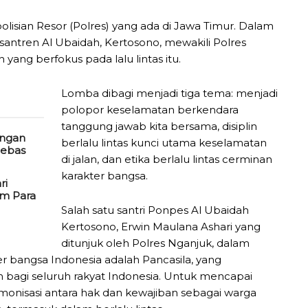
polisian Resor (Polres) yang ada di Jawa Timur. Dalam
ntren Al Ubaidah, Kertosono, mewakili Polres
ang berfokus pada lalu lintas itu.
Lomba dibagi menjadi tiga tema: menjadi
polopor keselamatan berkendara
tanggung jawab kita bersama, disiplin
engan
berlalu lintas kunci utama keselamatan
Bebas
di jalan, dan etika berlalu lintas cerminan
karakter bangsa.
ri
um Para
Salah satu santri Ponpes Al Ubaidah
Kertosono, Erwin Maulana Ashari yang
ditunjuk oleh Polres Nganjuk, dalam
r bangsa Indonesia adalah Pancasila, yang
bagi seluruh rakyat Indonesia. Untuk mencapai
rmonisasi antara hak dan kewajiban sebagai warga