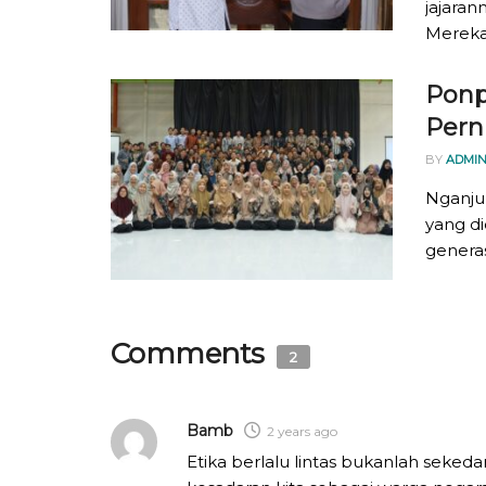
jajaran
Mereka
Ponp
Pern
BY
ADMIN
Nganjuk
yang di
generas
Comments
2
Bamb
2 years ago
Etika berlalu lintas bukanlah sekeda