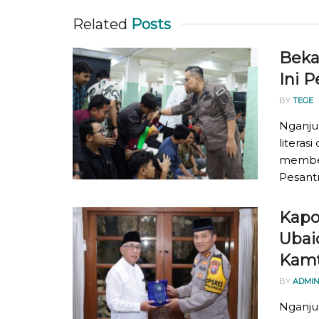
Related
Posts
Beka
Ini 
BY
TEGE
Nganju
literas
member
Pesantr
Kapo
Ubai
Kam
BY
ADMIN
Nganjuk