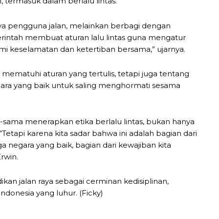
 termasuk dalam berlalu lintas.
unya pengguna jalan, melainkan berbagi dengan
erintah membuat aturan lalu lintas guna mengatur
emi keselamatan dan ketertiban bersama,” ujarnya.
r mematuhi aturan yang tertulis, tetapi juga tentang
gara yang baik untuk saling menghormati sesama
-sama menerapkan etika berlalu lintas, bukan hanya
etapi karena kita sadar bahwa ini adalah bagian dari
a negara yang baik, bagian dari kewajiban kita
rwin.
kan jalan raya sebagai cerminan kedisiplinan,
ndonesia yang luhur. (Ficky)