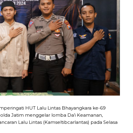
peringati HUT Lalu Lintas Bhayangkara ke-69
s) Polda Jatim menggelar lomba Da’i Keamanan,
ncaran Lalu Lintas (Kamseltibcarlantas) pada Selasa