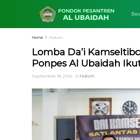
Ber
Home
Hukum
Lomba Da’i Kamseltibca
Ponpes Al Ubaidah Ikut
September 18, 2024
in
Hukum